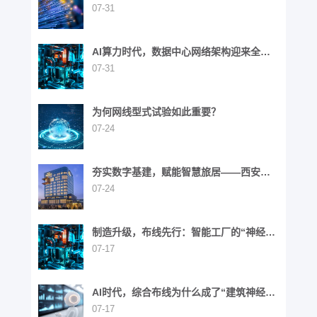
石
07-31
AI算力时代，数据中心网络架构迎来全面
演进
07-31
为何网线型式试验如此重要？
07-24
夯实数字基建，赋能智慧旅居——西安高
新区英迪格酒店
07-24
制造升级，布线先行：智能工厂的“神经网
络”重构之路
07-17
AI时代，综合布线为什么成了“建筑神经网
络”？
07-17