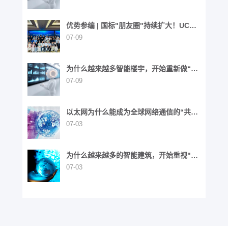
优势参编 | 国标"朋友圈"持续扩大！UCS
同步参与6项国家标准制定
07-09
为什么越来越多智能楼宇，开始重新做“布
线”这件事？
07-09
以太网为什么能成为全球网络通信的“共同
语言”？
07-03
为什么越来越多的智能建筑，开始重视"布
线生命周期"？
07-03