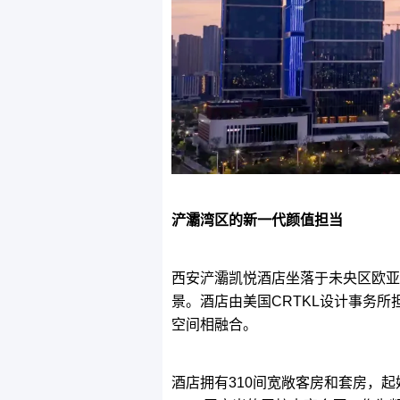
浐灞湾区的新一代颜值担当
西安浐灞凯悦酒店坐落于未央区欧亚
景。酒店由美国CRTKL设计事务所
空间相融合。
酒店拥有310间宽敞客房和套房，