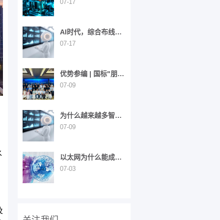
行：智能工厂的“神经
07-17
网络”重构之路
AI时代，综合布线为
什么成了“建筑神经网
07-17
络”？
优势参编 | 国标"朋友
圈"持续扩大！UCS同
07-09
步参与6项国家标准制
定
为什么越来越多智能
楼宇，开始重新做“布
07-09
线”这件事？
水
以太网为什么能成为
全球网络通信的“共同
07-03
语言”？
及