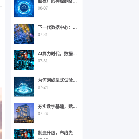
面板厂的神经脉络：
综合布线在智能制造
08-07
中的战略价值
下一代数据中心：构
筑未来数字经济的基
07-31
石
AI算力时代，数据中
心网络架构迎来全面
07-31
演进
为何网线型式试验如
此重要？
07-24
夯实数字基建，赋能
智慧旅居——西安高
07-24
新区英迪格酒店
制造升级，布线先