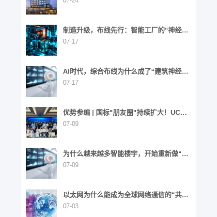
07-24
制造升级，布线先行：智能工厂的“神经网
络”重构之路
07-17
AI时代，综合布线为什么成了“建筑神经网
络”？
07-17
优势参编 | 国标"朋友圈"持续扩大！UCS
同步参与6项国家标准制定
07-09
为什么越来越多智能楼宇，开始重新做“布
线”这件事？
07-09
以太网为什么能成为全球网络通信的“共同
语言”？
07-03