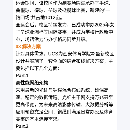
运会期间，该校区作为副赛场圆满承办了手球、
曲棍球、棒球、垒球及橄榄球比赛，新建的“一
馆四场”共占地1012亩。
全运会后，校区持续发力，已成功举办2025年
女
子垒球亚洲杯
等国际赛事，并成为学校行政新中
心，场馆活力与办学格局同步升级。
03.解决方案
针对具体需求，UCS为西安体育学院鄠邑新校区
设计并实施了一套全面的综合布线解决方案，主
要包括以下几个方面：
Part.1
高性能网络架构
采用最新的光纤与铜缆混合布线系统，确保高
速、稳定的数据传输。光纤主干网支持万兆甚至
更高带宽，为未来高清影像传输、大数据分析等
应用预留充足空间；铜缆则满足日常办公及体育
赛事的基本连接需求。
Part.2