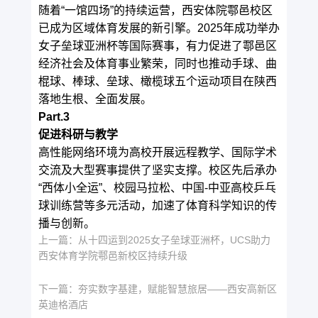
随着“一馆四场”的持续运营，西安体院鄠邑校区
已成为区域体育发展的新引擎。2025年成功举办
女子垒球亚洲杯等国际赛事，有力促进了
鄠邑区
经济社会及体育事业繁荣，同时也推动手球、曲
棍球、棒球、垒球、橄榄球五个运动项目在陕西
落地生根、全面发展。
Part.3
促进科研与教学
高性能网络环境为高校开展远程教学、国际学术
交流及大型赛事提供了坚实支撑。校区先后承办
“西体小全运”、校园马拉松、中国‑中亚高校乒乓
球训练营等多元活动，加速了体育科学知识的传
播与创新。
上一篇：
从十四运到2025女子垒球亚洲杯，UCS助力
西安体育学院鄠邑新校区持续升级
下一篇：
夯实数字基建，赋能智慧旅居——西安高新区
英迪格酒店