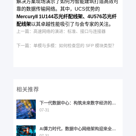
解决方案现场演示了如何为智能建筑打造高效可
靠的数据传输网络。其中，UCS优势的
MercuryII 1U144芯光纤配线架、4U576芯光纤
配线架
以其卓越性能吸引了与会专家的关注。
上一篇：
高速网络的演进：标准、接口与连接器
下一篇：
单模与多模：如何检查您的 SFP 模块类型？
相关推荐
下一代数据中心：构筑未来数字经济的基
石
07-31
AI算力时代，数据中心网络架构迎来全面
演进
07-31