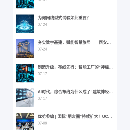
为何网线型式试验如此重要？
07-24
夯实数字基建，赋能智慧旅居——西安高
新区英迪格酒店
07-24
制造升级，布线先行：智能工厂的“神经网
络”重构之路
07-17
AI时代，综合布线为什么成了“建筑神经网
络”？
07-17
优势参编 | 国标"朋友圈"持续扩大！UCS
同步参与6项国家标准制定
07-09