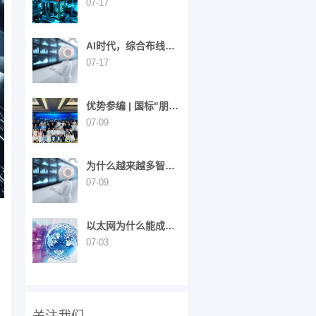
行：智能工厂的“神经
07-17
网络”重构之路
AI时代，综合布线为
什么成了“建筑神经网
07-17
络”？
优势参编 | 国标"朋友
圈"持续扩大！UCS同
07-09
步参与6项国家标准制
定
为什么越来越多智能
楼宇，开始重新做“布
07-09
线”这件事？
以太网为什么能成为
全球网络通信的“共同
07-03
语言”？