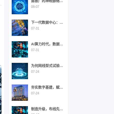
面板厂的神经脉络：
综合布线在智能制造
08-07
中的战略价值
下一代数据中心：构
筑未来数字经济的基
07-31
石
AI算力时代，数据中
心网络架构迎来全面
07-31
演进
为何网线型式试验如
此重要？
07-24
夯实数字基建，赋能
智慧旅居——西安高
07-24
新区英迪格酒店
制造升级，布线先